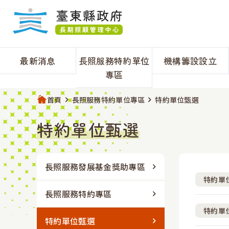
跳過頁首直接到內容
:::
主要內容開始
:::
｜
最新消息
長照服務特約單位
機構籌設設立
專區
首頁
長照服務特約單位專區
特約單位甄選
特約單位甄選
長照服務發展基金獎助專區
長期服務機構籌設/設立流程
認證、更新、補發、換發
最新消息
最新消息
長照服
長期服
登錄、
年度計
年度計
最新公告
課程資
長期服
長照服務發展基金獎助專區
中央函釋
長期服務機構籌設及設立-綜合式
人
特約單
長照服務特約專區
特約單
特約單位甄選