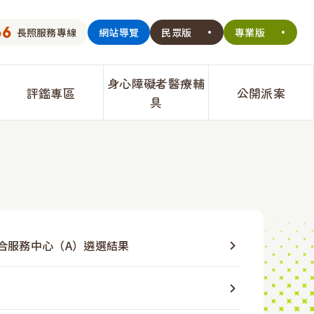
66
長照服務專線
網站導覽
民眾版
專業版
身心障礙者醫療輔
評鑑專區
公開派案
具
違反長期照顧服務法裁處資訊專
社區式
考核管理(護理之家)
長期服務機構籌設及設立-住宿式
法規專區
區
社團法
合服務中心（A）遴選結果