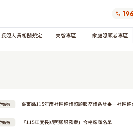
19
長照人員相關規定
失智專區
家庭照顧者專區
務特約專區
務機構籌設及設立-居家式
註銷、報備支援
畫相關資料下載
畫相關資料下載
特約單位甄選
長期服務機構籌設及設立-
表單下載
活動資訊（課程資訊）
活動資訊（課程資訊）
訊
熱門問題
務設立及管理-長照財團法
長期服務設立及管理-長照
臺東縣115年度社區整體照顧服務體系計畫－社區整
人
位甄選
「115年度長期照顧服務案」合格廠商名單
位甄選