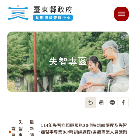
跳過頁首直接到內容
:::
主要內容開始
:::
｜
失智專區
返回上一頁
列印本頁
分享到LIN
分享到
失
最
114年失智症照顧服務20小時訓練課程及失智
首
智
新
症醫事專業8小時訓練課程(各類專業人員進階
頁
專
消