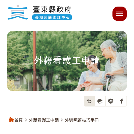
跳過頁首直接到內容
:::
主要內容開始
:::
｜
外藉看護工申請
返回上一頁
列印本頁
分享到LIN
分享到
首頁
外藉看護工申請
外勞照顧技巧手冊