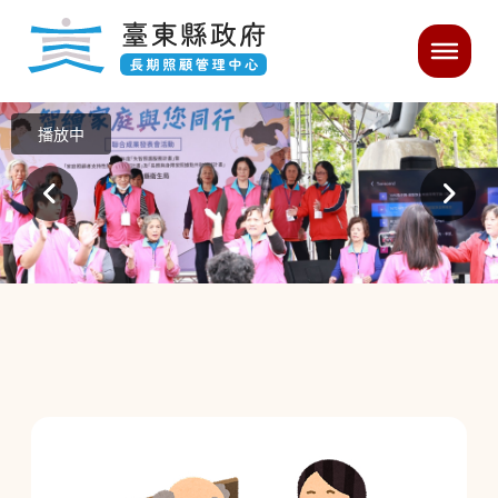
跳過頁首直接到內容
:::
主要內容開始
:::
｜
播放中